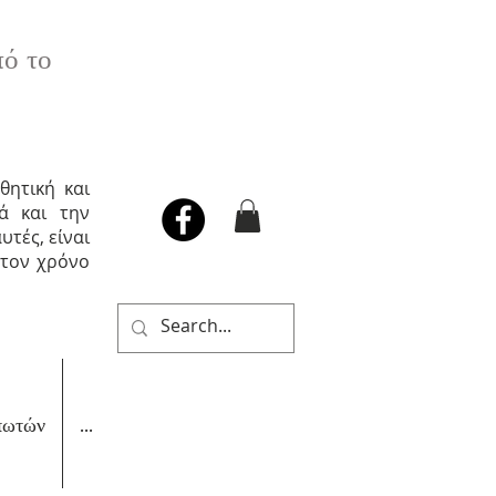
πό το
θητική και
ά και την
τές, είναι
στον χρόνο
πωτών
...