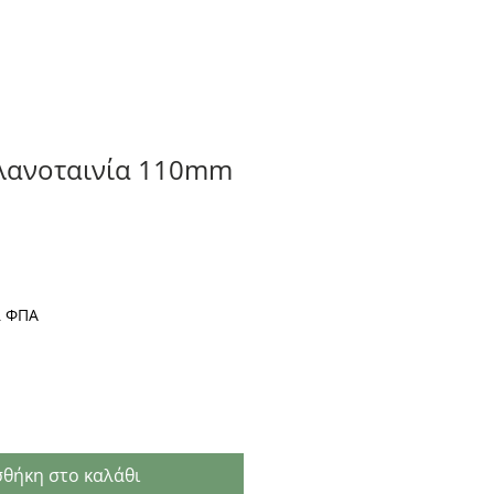
λανοταινία 110mm
ι ΦΠΑ
θήκη στο καλάθι