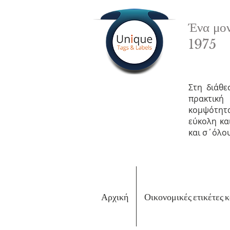
Ένα μον
1975
Στη διάθε
πρακτική
κομψότητα
εύκολη κα
και σ΄όλο
Αρχική
Οικονομικές ετικέτες 