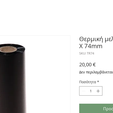
Θερμική με
X 74mm
SKU: TR74
Τιμή
20,00 €
Δεν περιλαμβάνετα
Ποσότητα
*
Προσ