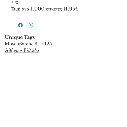
τμχ
Τιμή ανά 1.000 ετικέτες 11.95€
Unique Tags
Μονεμβασίας
3, 15125
Αθήνα - Ελλάδα
Τηλ 2106851559
info@uniquetags.gr
ΕΠΙΚΟΙΝΩΝΙΑ
ΟΡΟΙ ΧΡΗΣΗΣ & ΠΟΛΙΤΙΚΗ ΑΠΟΡΡΗΤΟΥ
ΜΕΘΟΔΟΙ ΑΠΟΣΤΟΛΗΣ & ΠΛΗΡΩΜΗΣ