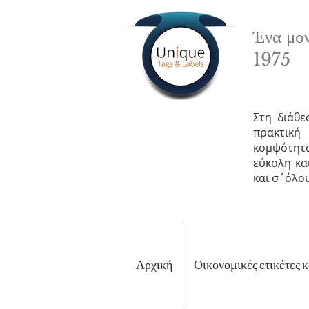
Ένα μον
1975
Στη διάθε
πρακτική
κομψότητα
εύκολη κα
και σ΄όλο
Αρχική
Οικονομικές ετικέτες 