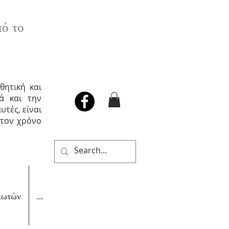
πό το
θητική και
ά και την
τές, είναι
στον χρόνο
πωτών
...