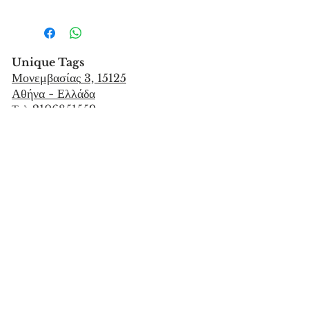
Unique Tags
Μονεμβασίας
3, 15125
Αθήνα - Ελλάδα
Τηλ 2106851559
info@uniquetags.gr
ΕΠΙΚΟΙΝΩΝΙΑ
ΟΡΟΙ ΧΡΗΣΗΣ & ΠΟΛΙΤΙΚΗ ΑΠΟΡΡΗΤΟΥ
ΜΕΘΟΔΟΙ ΑΠΟΣΤΟΛΗΣ & ΠΛΗΡΩΜΗΣ