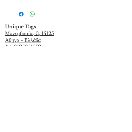
Unique Tags
Μονεμβασίας
3, 15125
Αθήνα - Ελλάδα
Τηλ 2106851559
info@uniquetags.gr
ΕΠΙΚΟΙΝΩΝΙΑ
ΟΡΟΙ ΧΡΗΣΗΣ & ΠΟΛΙΤΙΚΗ ΑΠΟΡΡΗΤΟΥ
ΜΕΘΟΔΟΙ ΑΠΟΣΤΟΛΗΣ & ΠΛΗΡΩΜΗΣ