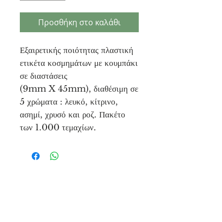
Προσθήκη στο καλάθι
Εξαιρετικής ποιότητας πλαστική
ετικέτα κοσμημάτων με κουμπάκι
σε διαστάσεις
(9mm X 45mm), διαθέσιμη σε
5 χρώματα : λευκό, κίτρινο,
ασημί, χρυσό και ροζ. Πακέτο
των 1.000 τεμαχίων.
Unique Tags
Μονεμβασίας
3, 15125
Αθήνα - Ελλάδα
Τηλ 2106851559
info@uniquetags.gr